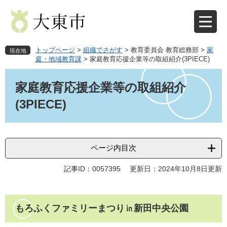
ペ
メ
ー
ニ
ジ
ュ
の
ー
先
を
トップページ
>
組織でさがす
>
教育委員会 教育総務部
>
家
現在地
頭
飛
庭・地域教育課
>
家庭教育応援企業等の取組紹介(3PIECE)
で
ば
本
す
し
文
家庭教育応援企業等の取組紹介
。
て
本
(3PIECE)
文
へ
ページ内目次
記事ID：0057395
更新日：2024年10月8日更新
もろふくファミリーまつり㏌新田中央公園