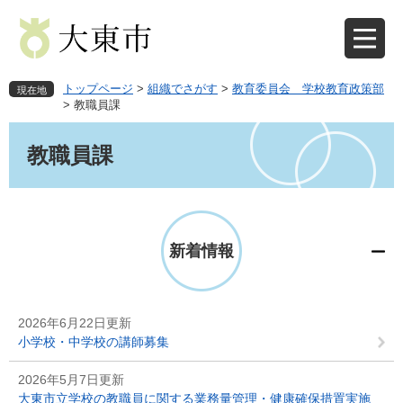
ペ
メ
ー
ニ
ジ
ュ
の
ー
先
を
トップページ
>
組織でさがす
>
教育委員会 学校教育政策部
現在地
頭
飛
>
教職員課
で
ば
本
す
し
文
教職員課
。
て
本
文
へ
新着情報
2026年6月22日更新
小学校・中学校の講師募集
2026年5月7日更新
大東市立学校の教職員に関する業務量管理・健康確保措置実施