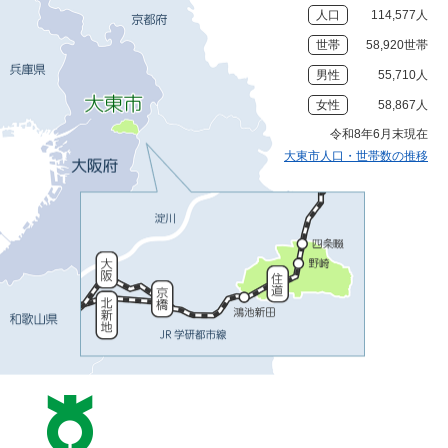
人口
114,577人
世帯
58,920世帯
男性
55,710人
女性
58,867人
令和8年6月末現在
大東市人口・世帯数の推移