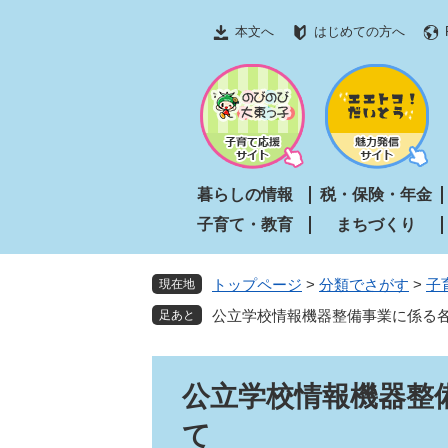
ペ
メ
本文へ
はじめての方へ
ー
ニ
ジ
ュ
の
ー
先
を
頭
飛
で
ば
す
し
暮らしの情報
税・保険・年金
。
て
子育て・教育
まちづくり
本
文
へ
トップページ
>
分類でさがす
>
子
現在地
公立学校情報機器整備事業に係る
本
公立学校情報機器整
文
て