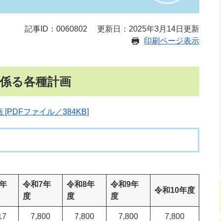
記事ID：0060802
更新日：2025年3月14日更新
印刷ページ表示
係る各種計画
PDFファイル／384KB]
年
令和7年
令和8年
令和9年
令和10年度
度
度
度
17
7,800
7,800
7,800
7,800