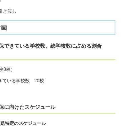
引き渡し
計画
確保できている学校数、総学校数に占める割合
校8校）
いる学校数 20校
保に向けたスケジュール
課題特定のスケジュール