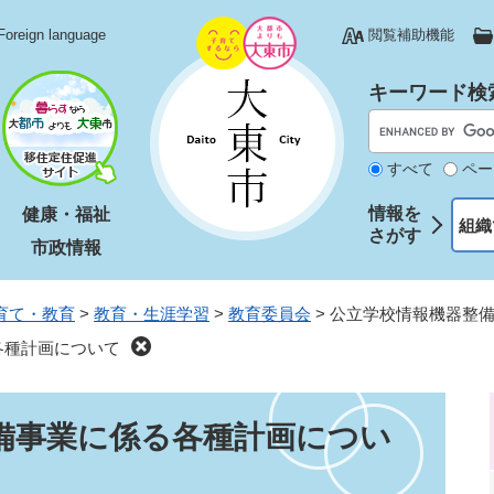
Foreign language
閲覧補助機能
キーワード検
すべて
ペー
情報を
健康・福祉
組織
さがす
市政情報
育て・教育
>
教育・生涯学習
>
教育委員会
>
公立学校情報機器整
各種計画について
備事業に係る各種計画につい