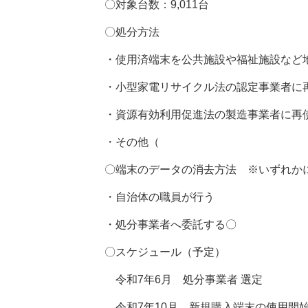
〇対象台数：9,011台
〇処分方法
・使用済端末を公共施設や福祉施設など地
・小型家電リサイクル法の認定事業者に再
・資源有効利用促進法の製造事業者に再
・その他（ 
〇端末のデータの消去方法 ※いずれか
・自治体の職員が行う
・処分事業者へ委託する〇
〇スケジュール（予定）
令和7年6月 処分事業者 選定
令和7年10月 新規購入端末の使用開