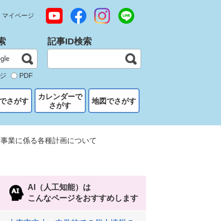
マイページ
索
記事ID検索
ジ
PDF
カレンダーで
でさがす
地図でさがす
さがす
備事業に係る各種計画について
AI（人工知能）は
こんなページをおすすめします