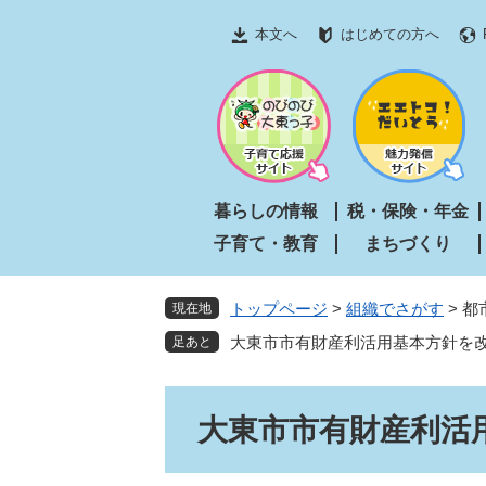
ペ
メ
本文へ
はじめての方へ
ー
ニ
ジ
ュ
の
ー
先
を
頭
飛
で
ば
す
し
暮らしの情報
税・保険・年金
。
て
子育て・教育
まちづくり
本
文
へ
トップページ
>
組織でさがす
>
都
現在地
大東市市有財産利活用基本方針を
本
大東市市有財産利活
文