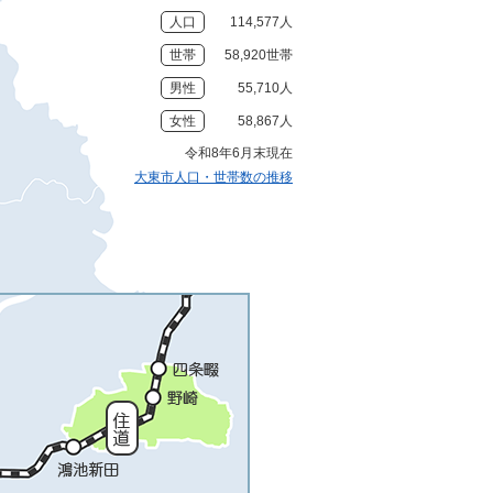
人口
114,577人
世帯
58,920世帯
男性
55,710人
女性
58,867人
令和8年6月末現在
大東市人口・世帯数の推移