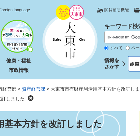
Foreign language
閲覧補助機能
キーワード検
すべて
ペー
情報を
健康・福祉
組織
さがす
市政情報
市経営部
>
資産経営課
>
大東市市有財産利活用基本方針を改訂しま
改訂しました
用基本方針を改訂しました