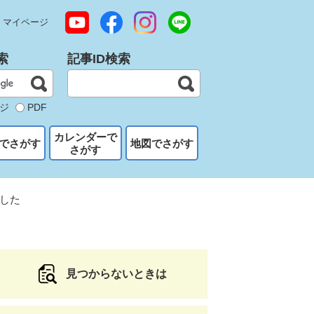
マイページ
索
記事ID検索
ジ
PDF
カレンダーで
でさがす
地図でさがす
さがす
した
見つからないときは