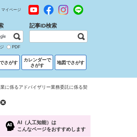
マイページ
索
記事ID検索
ジ
PDF
カレンダーで
でさがす
地図でさがす
さがす
事業に係るアドバイザリー業務委託に係る契
AI（人工知能）は
こんなページをおすすめします