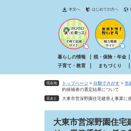
ペ
メ
本文へ
はじめての方へ
ー
ニ
ジ
ュ
の
ー
先
を
頭
飛
で
ば
す
し
暮らしの情報
税・保険・年金
。
て
子育て・教育
まちづくり
本
文
へ
トップページ
>
分類でさがす
>
市
現在地
約候補者の選定結果について
大東市営深野園住宅建替え事業に
本
大東市営深野園住宅
文