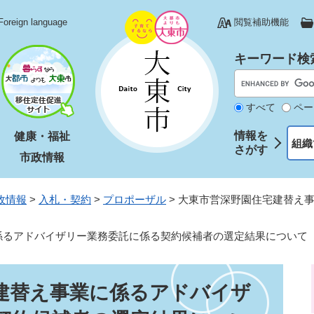
Foreign language
閲覧補助機能
キーワード検
すべて
ペー
情報を
健康・福祉
組織
さがす
市政情報
政情報
>
入札・契約
>
プロポーザル
>
大東市営深野園住宅建替え
係るアドバイザリー業務委託に係る契約候補者の選定結果について
建替え事業に係るアドバイザ