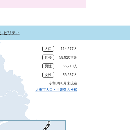
シビリティ
人口
114,577人
世帯
58,920世帯
男性
55,710人
女性
58,867人
令和8年6月末現在
大東市人口・世帯数の推移