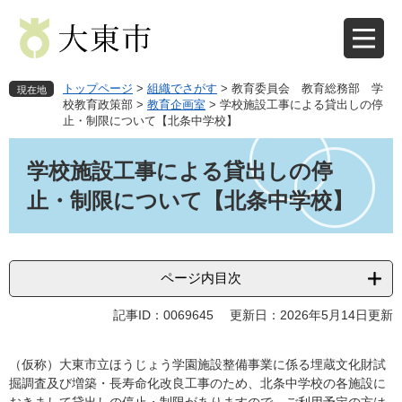
ペ
メ
ー
ニ
ジ
ュ
の
ー
先
を
トップページ
>
組織でさがす
>
教育委員会 教育総務部 学
現在地
頭
飛
校教育政策部
>
教育企画室
>
学校施設工事による貸出しの停
止・制限について【北条中学校】
で
ば
す
し
本
。
て
文
学校施設工事による貸出しの停
本
止・制限について【北条中学校】
文
へ
ページ内目次
記事ID：0069645
更新日：2026年5月14日更新
（仮称）大東市立ほうじょう学園施設整備事業に係る埋蔵文化財試
掘調査及び増築・長寿命化改良工事のため、北条中学校の各施設に