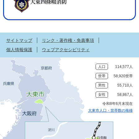
サイトマップ
リンク・著作権・免責事項
個人情報保護
ウェブアクセシビリティ
人口
114,577人
世帯
58,920世帯
男性
55,710人
女性
58,867人
令和8年6月末現在
大東市人口・世帯数の推移