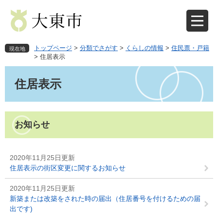
ペ
メ
ー
ニ
ジ
ュ
の
ー
先
を
トップページ
>
分類でさがす
>
くらしの情報
>
住民票・戸籍
現在地
頭
飛
>
住居表示
で
ば
本
す
し
文
住居表示
。
て
本
文
へ
お知らせ
2020年11月25日更新
住居表示の街区変更に関するお知らせ
2020年11月25日更新
新築または改築をされた時の届出（住居番号を付けるための届
出です)