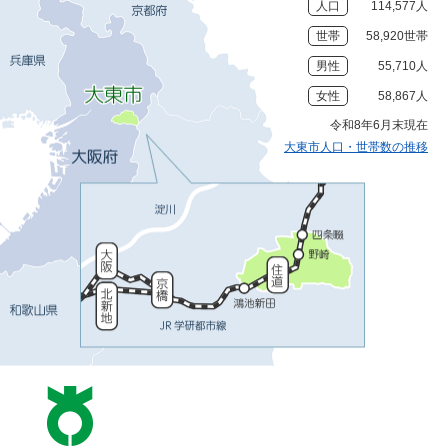
人口
114,577人
世帯
58,920世帯
男性
55,710人
女性
58,867人
令和8年6月末現在
大東市人口・世帯数の推移