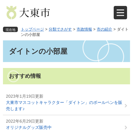
ペ
メ
ー
ニ
ジ
ュ
の
ー
先
を
トップページ
>
分類でさがす
>
市政情報
>
市の紹介
>
ダイト
現在地
頭
飛
ンの小部屋
で
ば
本
す
し
文
ダイトンの小部屋
。
て
本
文
へ
おすすめ情報
2023年1月19日更新
大東市マスコットキャラクター「ダイトン」のボールペンを販
売します♪
2022年6月29日更新
オリジナルグッズ販売中