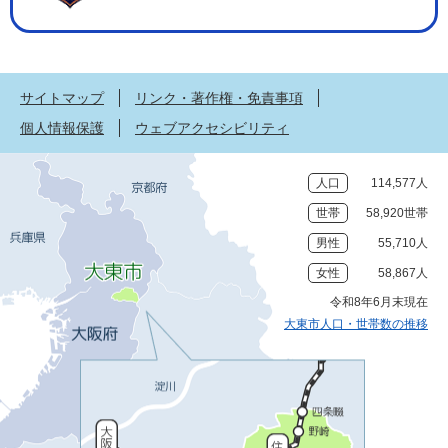
サイトマップ
リンク・著作権・免責事項
個人情報保護
ウェブアクセシビリティ
人口
114,577人
世帯
58,920世帯
男性
55,710人
女性
58,867人
令和8年6月末現在
大東市人口・世帯数の推移