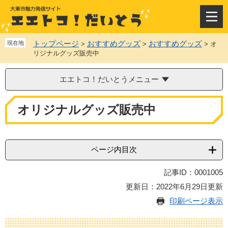
ペ
メ
ー
ニ
メ
ジ
ュ
ニ
の
ー
ュ
トップページ
おすすめグッズ
おすすめグッズ
現在地
>
>
>
オ
先
を
ー
リジナルグッズ販売中
頭
飛
で
ば
エエトコ！だいとうメニュー
す
し
。
て
本
本
オリジナルグッズ販売中
文
文
へ
ページ内目次
記事ID：0001005
更新日：2022年6月29日更新
印刷ページ表示