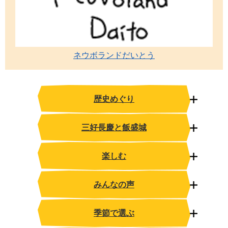
ネウボランドだいとう
歴史めぐり
三好長慶と飯盛城
楽しむ
みんなの声
季節で選ぶ