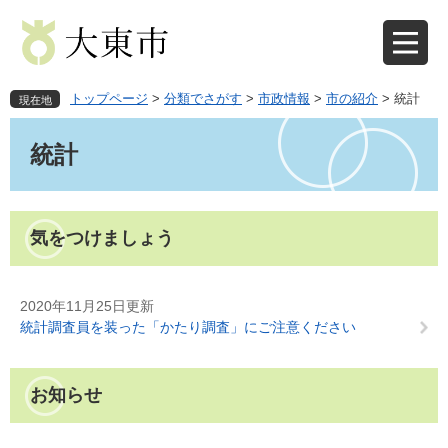
ペ
メ
ー
ニ
ジ
ュ
の
ー
先
を
トップページ
>
分類でさがす
>
市政情報
>
市の紹介
>
統計
現在地
頭
飛
本
で
ば
文
統計
す
し
。
て
本
文
気をつけましょう
へ
2020年11月25日更新
統計調査員を装った「かたり調査」にご注意ください
お知らせ