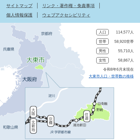
サイトマップ
リンク・著作権・免責事項
個人情報保護
ウェブアクセシビリティ
人口
114,577人
世帯
58,920世帯
男性
55,710人
女性
58,867人
令和8年6月末現在
大東市人口・世帯数の推移