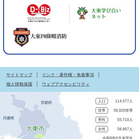
サイトマップ
リンク・著作権・免責事項
個人情報保護
ウェブアクセシビリティ
人口
114,577人
世帯
58,920世帯
男性
55,710人
女性
58,867人
令和8年6月末現在