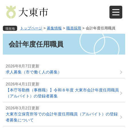
ペ
メ
ー
ニ
ジ
ュ
の
ー
先
を
トップページ
>
募集情報
>
職員採用
>
会計年度任用職員
現在地
頭
飛
本
で
ば
文
会計年度任用職員
す
し
。
て
本
文
2026年8月7日更新
へ
求人募集（市で働く人の募集）
2026年4月1日更新
【本庁等勤務（事務職）】令和８年度 大東市会計年度任用職員
（アルバイト）の登録者募集
2026年3月2日更新
大東市立保育所等での会計年度任用職員（アルバイト）の登録
者募集について