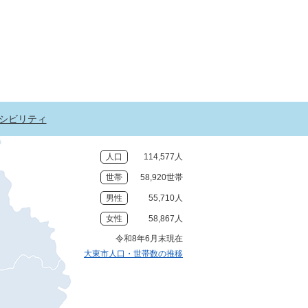
シビリティ
人口
114,577人
世帯
58,920世帯
男性
55,710人
女性
58,867人
令和8年6月末現在
大東市人口・世帯数の推移