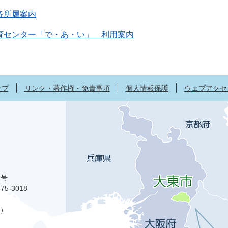
各所属案内
育センター「で・あ・い」 利用案内
ップ
リンク・著作権・免責事項
個人情報保護
ウェブアクセ
1号
75-3018
）