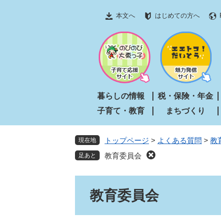
ペ
メ
本文へ
はじめての方へ
ー
ニ
ジ
ュ
の
ー
先
を
頭
飛
で
ば
す
し
暮らしの情報
税・保険・年金
。
て
子育て・教育
まちづくり
本
文
へ
トップページ
>
よくある質問
>
教
現在地
教育委員会
本
教育委員会
文