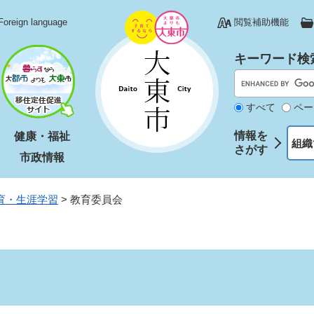
Foreign language
閲覧補助機能
キーワード検
すべて
ペー
情報を
健康・福祉
組織
さがす
市政情報
育・生涯学習
>
教育委員会