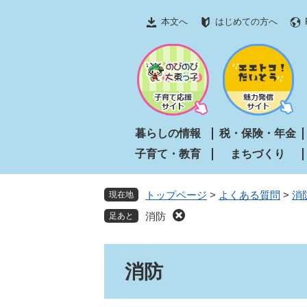
ペ
メ
本文へ
はじめての方へ
ー
ニ
ジ
ュ
の
ー
先
を
頭
飛
で
ば
す
し
暮らしの情報
税・保険・年金
。
て
子育て・教育
まちづくり
本
文
へ
トップページ
>
よくある質問
>
消
現在地
消防
本
消防
文