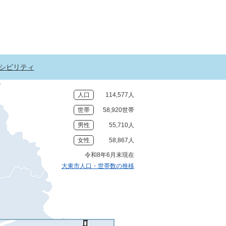
シビリティ
人口
114,577人
世帯
58,920世帯
男性
55,710人
女性
58,867人
令和8年6月末現在
大東市人口・世帯数の推移