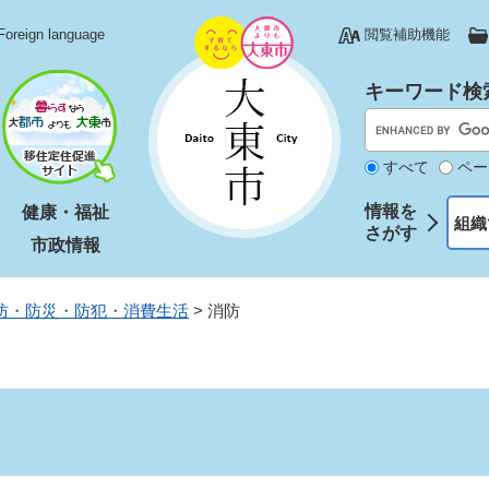
Foreign language
閲覧補助機能
キーワード検
すべて
ペー
情報を
健康・福祉
組織
さがす
市政情報
防・防災・防犯・消費生活
>
消防