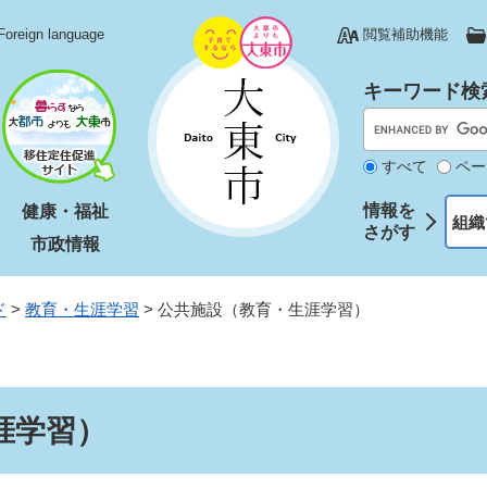
Foreign language
閲覧補助機能
キーワード検
すべて
ペー
情報を
健康・福祉
組織
さがす
市政情報
ド
>
教育・生涯学習
>
公共施設（教育・生涯学習）
涯学習）