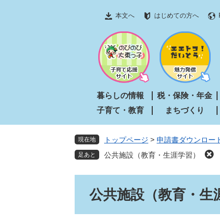
ペ
メ
本文へ
はじめての方へ
ー
ニ
ジ
ュ
の
ー
先
を
頭
飛
で
ば
す
し
暮らしの情報
税・保険・年金
。
て
子育て・教育
まちづくり
本
文
へ
トップページ
>
申請書ダウンロー
現在地
公共施設（教育・生涯学習）
本
公共施設（教育・生
文