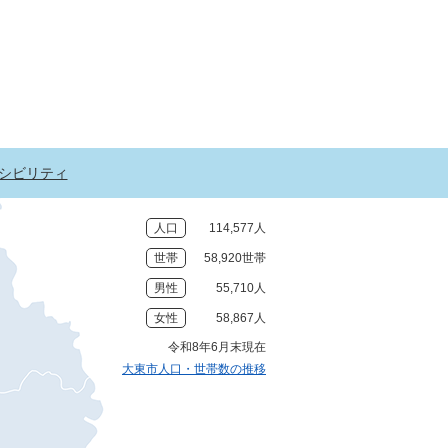
シビリティ
人口
114,577人
世帯
58,920世帯
男性
55,710人
女性
58,867人
令和8年6月末現在
大東市人口・世帯数の推移