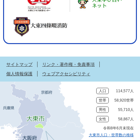
サイトマップ
リンク・著作権・免責事項
個人情報保護
ウェブアクセシビリティ
人口
114,577人
世帯
58,920世帯
男性
55,710人
女性
58,867人
令和8年6月末現在
大東市人口・世帯数の推移