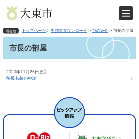
ペ
メ
ー
ニ
ジ
ュ
の
ー
先
を
トップページ
>
申請書ダウンロード
>
市の紹介
>
市長の部屋
現在地
頭
飛
本
で
ば
文
市長の部屋
す
し
。
て
本
文
2020年11月25日更新
へ
後援名義の申請