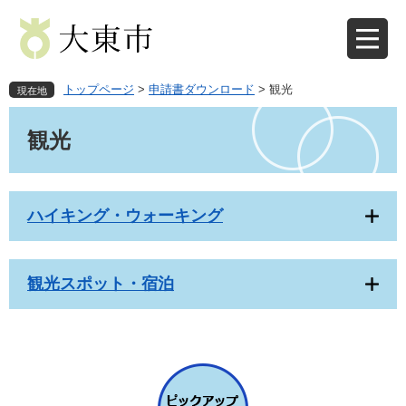
ペ
メ
ー
ニ
ジ
ュ
の
ー
先
を
トップページ
>
申請書ダウンロード
>
観光
現在地
頭
飛
本
で
ば
文
観光
す
し
。
て
本
文
ハイキング・ウォーキング
へ
観光スポット・宿泊