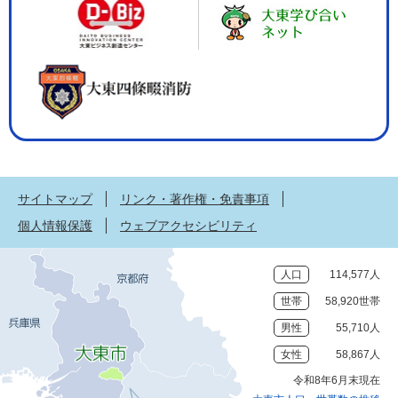
サイトマップ
リンク・著作権・免責事項
個人情報保護
ウェブアクセシビリティ
人口
114,577人
世帯
58,920世帯
男性
55,710人
女性
58,867人
令和8年6月末現在