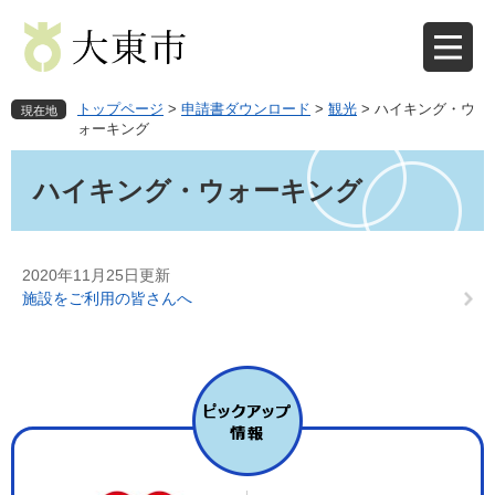
ペ
メ
ー
ニ
ジ
ュ
の
ー
先
を
トップページ
>
申請書ダウンロード
>
観光
>
ハイキング・ウ
現在地
頭
飛
ォーキング
で
ば
本
す
し
文
ハイキング・ウォーキング
。
て
本
文
へ
2020年11月25日更新
施設をご利用の皆さんへ