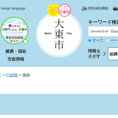
Foreign language
閲覧補助機能
キーワード検
すべて
ペー
情報を
健康・福祉
組織
さがす
市政情報
ド
>
行財政
>
施政