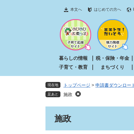
ペ
メ
本文へ
はじめての方へ
ー
ニ
ジ
ュ
の
ー
先
を
頭
飛
で
ば
す
し
暮らしの情報
税・保険・年金
。
て
子育て・教育
まちづくり
本
文
へ
トップページ
>
申請書ダウンロー
現在地
施政
本
施政
文