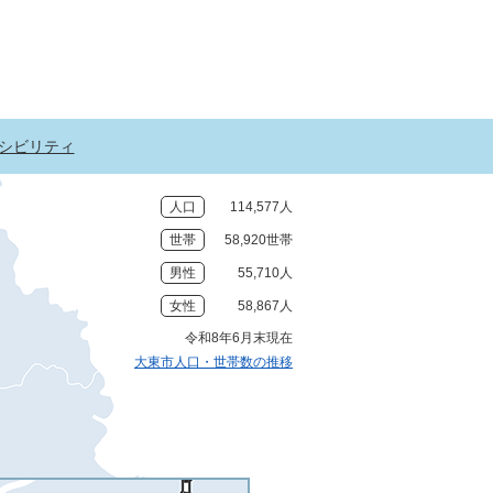
シビリティ
人口
114,577人
世帯
58,920世帯
男性
55,710人
女性
58,867人
令和8年6月末現在
大東市人口・世帯数の推移