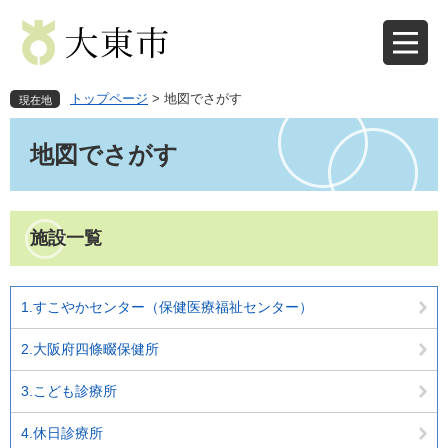
ペ
メ
ー
ニ
ジ
ュ
の
ー
先
を
トップページ
>
地図でさがす
現在地
頭
飛
本
で
ば
文
地図でさがす
す
し
。
て
本
文
施設一覧
へ
1.すこやかセンター（保健医療福祉センター）
2.大阪府四條畷保健所
3.こども診療所
4.休日診療所