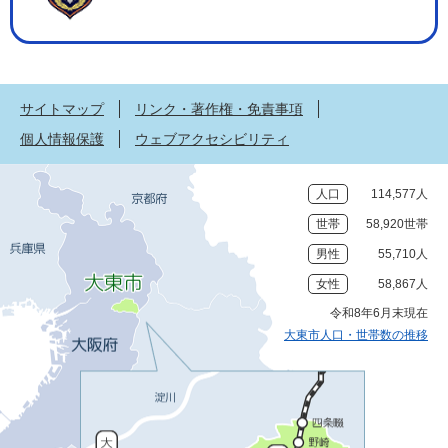
サイトマップ
リンク・著作権・免責事項
個人情報保護
ウェブアクセシビリティ
人口
114,577人
世帯
58,920世帯
男性
55,710人
女性
58,867人
令和8年6月末現在
大東市人口・世帯数の推移