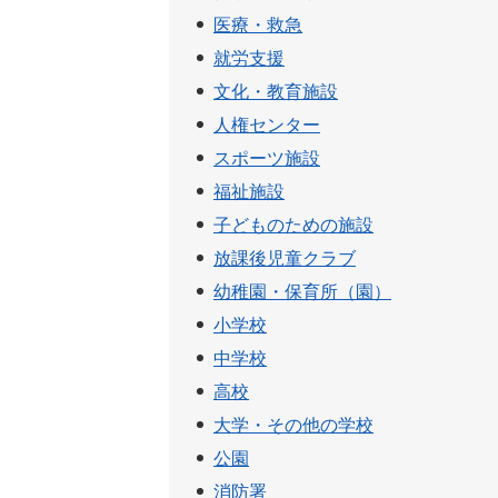
医療・救急
就労支援
文化・教育施設
人権センター
スポーツ施設
福祉施設
子どものための施設
放課後児童クラブ
幼稚園・保育所（園）
小学校
中学校
高校
大学・その他の学校
公園
消防署