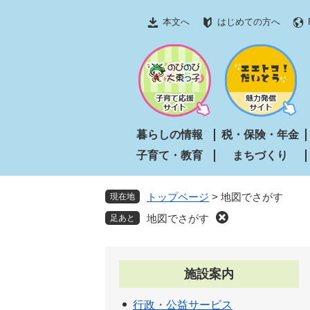
ペ
メ
本文へ
はじめての方へ
ー
ニ
ジ
ュ
の
ー
先
を
頭
飛
で
ば
す
し
暮らしの情報
税・保険・年金
。
て
子育て・教育
まちづくり
本
文
へ
トップページ
>
地図でさがす
現在地
地図でさがす
施設案内
行政・公益サービス