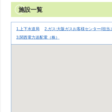
施設一覧
1.上下水道局
2.ガス:大阪ガスお客様センター(担当
3.関西電力送配電（株）