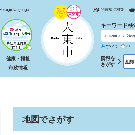
Foreign language
閲覧補助機能
キーワード検
すべて
ペー
情報を
健康・福祉
組織
さがす
市政情報
本
地図でさがす
文