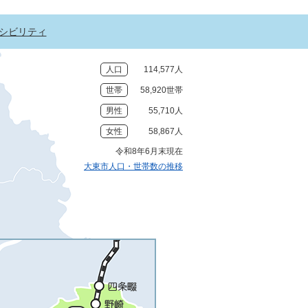
シビリティ
人口
114,577人
世帯
58,920世帯
男性
55,710人
女性
58,867人
令和8年6月末現在
大東市人口・世帯数の推移