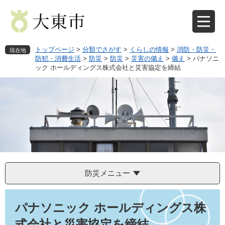
ペ
メ
ー
ニ
ジ
ュ
の
ー
先
を
トップページ
>
分類でさがす
>
くらしの情報
>
消防・防災・
現在地
頭
飛
防犯・消費生活
>
防災
>
防災
>
災害の備え
>
備え
>
パナソニ
ック ホールディングス株式会社と災害協定を締結
で
ば
す
し
。
て
本
文
へ
防災メニュー
本
文
パナソニック ホールディングス株
式会社と災害協定を締結