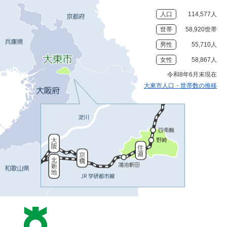
人口
114,577人
世帯
58,920世帯
男性
55,710人
女性
58,867人
令和8年6月末現在
大東市人口・世帯数の推移