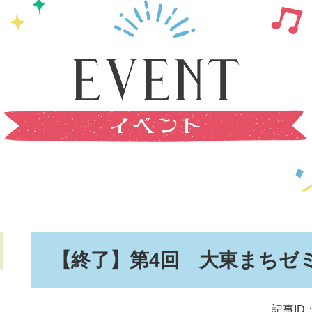
本
【終了】第4回 大東まちゼ
文
記事ID：