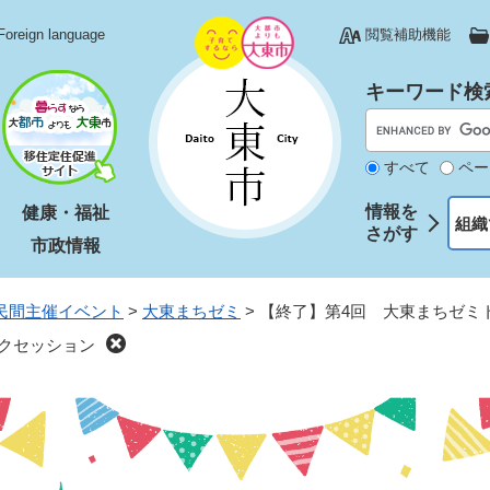
Foreign language
閲覧補助機能
キーワード検
すべて
ペー
情報を
健康・福祉
組織
さがす
市政情報
民間主催イベント
>
大東まちゼミ
>
【終了】第4回 大東まちゼミ
クセッション