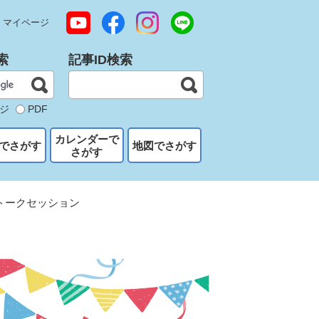
マイページ
索
記事ID検索
ジ
PDF
カレンダーで
でさがす
地図でさがす
さがす
トークセッション