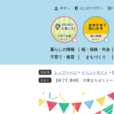
ペ
メ
本文へ
はじめての方へ
ー
ニ
ジ
ュ
の
ー
先
を
頭
飛
で
ば
す
し
暮らしの情報
税・保険・年金
。
て
子育て・教育
まちづくり
本
文
へ
トップページ
>
イベントサイト
>
現在地
【終了】第4回 大東まちゼミトー