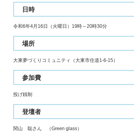
日時
令和6年4月16日（火曜日）19時～20時30分
場所
大東夢づくりコミュニティ（大東市住道1-6-15）
参加費
投げ銭制
登壇者
関山 聡さん （Green glass）