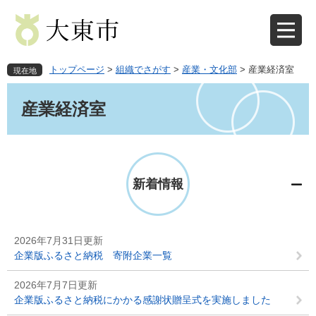
ペ
メ
ー
ニ
ジ
ュ
の
ー
先
を
トップページ
>
組織でさがす
>
産業・文化部
>
産業経済室
現在地
頭
飛
本
で
ば
文
産業経済室
す
し
。
て
本
文
へ
新着情報
2026年7月31日更新
企業版ふるさと納税 寄附企業一覧
2026年7月7日更新
企業版ふるさと納税にかかる感謝状贈呈式を実施しました