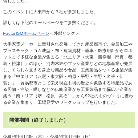
供しました。
このイベントに大東市から３社が参加しました。
詳しくは下記のホームページをご参照ください。
FactorISMホームページ
＜外部リンク＞
大手家電メーカーに牽引され発展してきた産業都市で、金属加工や
プラスチック・ゴム成型・布・建築資材・歯車・医療用針からロボ
ットまで多様な企業が集まる「北エリア（大東・四條畷・門真・都
島・摂津）」のほか、河内木綿やブラシ産業などの地場産業が発展
し、くらしを支える身近な商品や食品・工業製品をつくる企業が集
まる「中エリア（八尾・東大阪・柏原・平野・生野・名張・伊
賀）」、貿易都市として栄え現在も街の歴史を象徴する特産品であ
る刃物・注染・晒しなどの伝統産業から工業製品まで幅広い企業が
集う「南エリア（堺・松原・高石）」から92社のものづくりに携わ
る企業が集まり、工場見学やワークショップを行いました。
開催期間（終了しました）
令和7年10月23日（木）～令和7年10月26日（日）