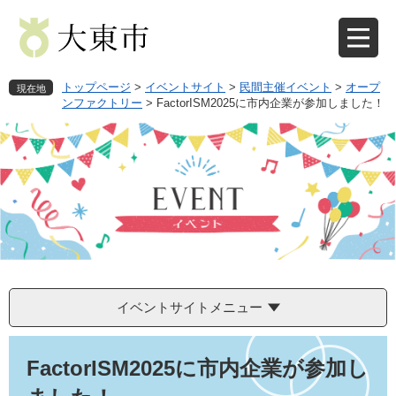
ペ
メ
ー
ニ
ジ
ュ
の
ー
先
を
トップページ
>
イベントサイト
>
民間主催イベント
>
オープ
現在地
頭
飛
ンファクトリー
>
FactorISM2025に市内企業が参加しました！
で
ば
す
し
。
て
本
文
へ
イベントサイトメニュー
本
文
FactorISM2025に市内企業が参加し