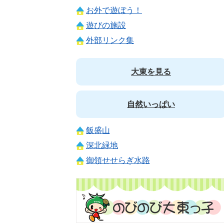
お外で遊ぼう！
遊びの施設
外部リンク集
大東を見る
自然いっぱい
飯盛山
深北緑地
御領せせらぎ水路