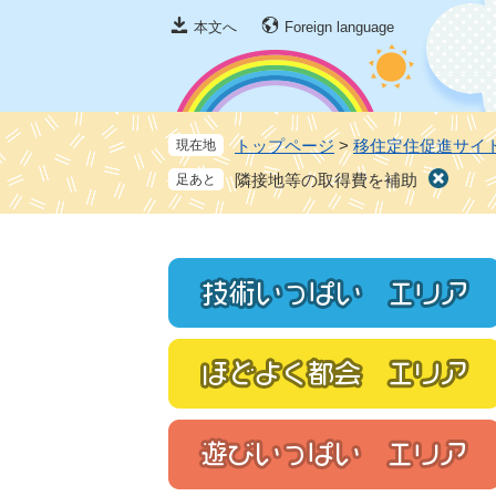
ペ
メ
本文へ
Foreign language
ー
ニ
ジ
ュ
の
ー
先
を
頭
飛
トップページ
>
移住定住促進サイ
現在地
で
ば
隣接地等の取得費を補助
す
し
。
て
本
文
へ