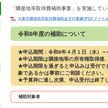
「隣接地等取得費補助事業」を実施して
大東市隣接地等取得費補助金交付要綱 [PDFファイル／
令和8年度の補助について
★申込期間：令和8年４月１日（水）～
★申込期限は隣接地等の所有権取得後
★申込期限を過ぎると申込みは受付で
象であるかは事前にご相談ください。
​★予算枠に達し次第、申込受付は終了
補助対象者