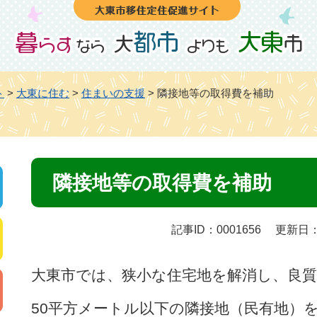
ト
>
大東に住む
>
住まいの支援
>
隣接地等の取得費を補助
本
隣接地等の取得費を補助
文
記事ID：0001656
更新日：
大東市では、狭小な住宅地を解消し、良
50平方メートル以下の隣接地（民有地）