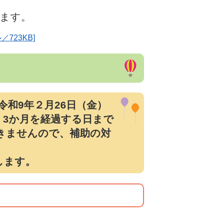
います。
723KB]
令和9年２月26日（金）
、3か月を経過する日まで
きませんので、補助の対
します。