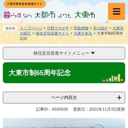
ペ
メ
ー
ニ
ジ
ュ
の
ー
先
を
トップページ
>
分類でさがす
>
市政情報
>
市の紹介
>
大東市
現在地
頭
飛
の紹介
>
移住定住促進サイト
>
大東を知る
>
大東市制65周年
記念
で
ば
す
し
。
て
移住定住促進サイトメニュー
本
文
本
へ
文
大東市制65周年記念
ページ内目次
記事ID：0030935
更新日：2021年11月3日更新