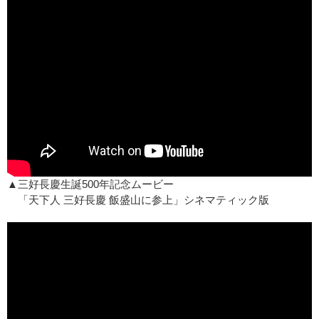
▲三好長慶生誕500年記念ムービー
「天下人 三好長慶 飯盛山に参上」シネマティック版