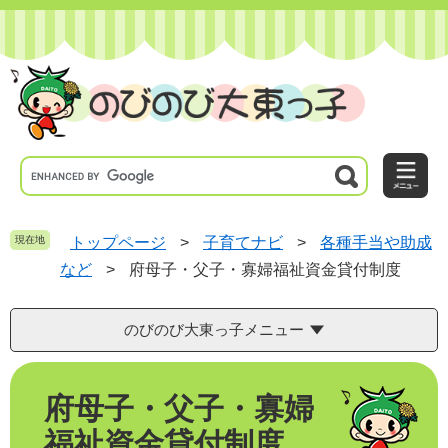
ペ
メ
ー
ニ
ジ
ュ
の
ー
先
を
頭
飛
で
ば
す
し
。
て
本
文
へ
現在地
トップページ
>
子育てナビ
>
各種手当や助成
など
>
府母子・父子・寡婦福祉資金貸付制度
のびのび大東っ子メニュー
本
府母子・父子・寡婦
文
福祉資金貸付制度