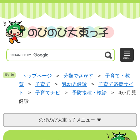
ペ
メ
ー
ニ
ジ
ュ
の
ー
先
を
頭
飛
で
ば
す
し
。
て
本
文
へ
現在地
トップページ
>
分類でさがす
>
子育て・教
育
>
子育て
>
乳幼児健診
>
子育て応援サイ
ト
>
子育てナビ
>
予防接種・検診
>
4か月児
健診
のびのび大東っ子メニュー
本