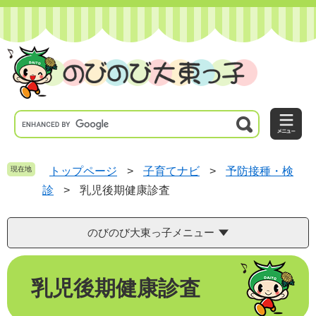
ペ
メ
ー
ニ
ジ
ュ
の
ー
先
を
頭
飛
で
ば
す
し
。
て
本
文
へ
現在地
トップページ
>
子育てナビ
>
予防接種・検
診
>
乳児後期健康診査
のびのび大東っ子メニュー
本
乳児後期健康診査
文