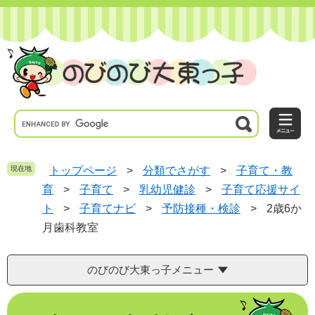
ペ
メ
ー
ニ
ジ
ュ
の
ー
先
を
頭
飛
で
ば
す
し
。
て
本
文
へ
現在地
トップページ
>
分類でさがす
>
子育て・教
育
>
子育て
>
乳幼児健診
>
子育て応援サイ
ト
>
子育てナビ
>
予防接種・検診
>
2歳6か
月歯科教室
のびのび大東っ子メニュー
本