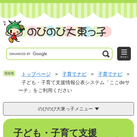
ペ
メ
ー
ニ
ジ
ュ
の
ー
先
を
頭
飛
で
ば
す
し
。
て
本
文
へ
現在地
トップページ
>
子育てナビ
>
子育てナビ
>
子ども・子育て支援情報公表システム「ここdeサ
ーチ」をご利用ください
のびのび大東っ子メニュー
本
子ども・子育て支援
文