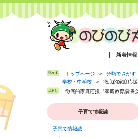
ペ
メ
ー
ニ
ジ
ュ
の
ー
先
を
頭
飛
で
ば
新着情報
す
し
。
て
本
現在地
トップページ
>
分類でさがす
文
学校・中学校
>
徹底的家庭応援
へ
徹底的家庭応援『家庭教育講演
子育て情報誌
子育て情報誌