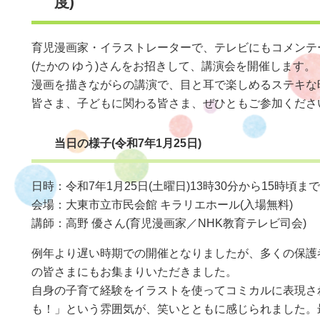
度)
育児漫画家・イラストレーターで、テレビにもコメンテ
(たかの ゆう)さんをお招きして、講演会を開催します。
漫画を描きながらの講演で、目と耳で楽しめるステキな
皆さま、子どもに関わる皆さま、ぜひともご参加くださ
当日の様子(令和7年1月25日)
日時：令和7年1月25日(土曜日)13時30分から15時頃まで(
会場：大東市立市民会館 キラリエホール(入場無料)
講師：高野 優さん(育児漫画家／NHK教育テレビ司会)
例年より遅い時期での開催となりましたが、多くの保護
の皆さまにもお集まりいただきました。
自身の子育て経験をイラストを使ってコミカルに表現さ
も！」という雰囲気が、笑いとともに感じられました。