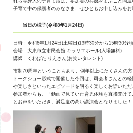
れら等身大の子育て談は、参加者の共感をよぶこと間違
子育て中の保護者のみなさま、ぜひともお申し込みをお
当日の様子(令和8年1月24日)
日時：令和8年1月24日(土曜日)13時30分から15時30分頃
会場：大東市立市民会館 キラリエホール(入場無料)
講師：くわばた りえさん(お笑いタレント)
市制70周年ということもあり、例年以上にたくさんの
トークショー形式で開催した今回は、司会者さんとの軽
や楽しさといったエピソードを明るく楽しくお話いただ
参加者からも、「動画で見ていた育児体験を直接聞けて
とお声をいただき、満足度の高い講演会となりました！