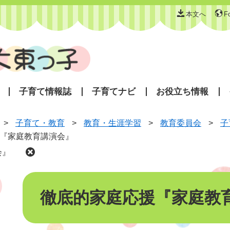
本文へ
F
子育て情報誌
子育てナビ
お役立ち情報
>
子育て・教育
>
教育・生涯学習
>
教育委員会
>
子
『家庭教育講演会』
会』
本
文
徹底的家庭応援『家庭教