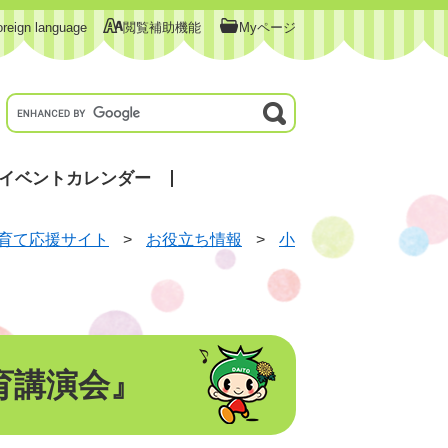
oreign language
閲覧補助機能
Myページ
イベントカレンダー
育て応援サイト
>
お役立ち情報
>
小
育講演会』