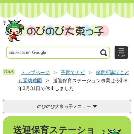
ペ
メ
ー
ニ
ジ
ュ
の
ー
先
を
頭
飛
で
ば
す
し
。
て
本
文
へ
現在地
トップページ
>
子育てナビ
>
保育所認定こど
も園幼稚園
>
送迎保育ステーション事業は令和8
年3月31日で休止しました
のびのび大東っ子メニュー
本
送迎保育ステーショ
文