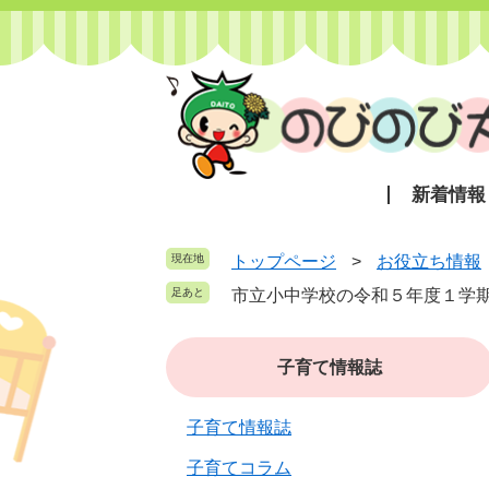
ペ
メ
ー
ニ
ジ
ュ
の
ー
先
を
頭
飛
で
ば
新着情報
す
し
。
て
本
現在地
トップページ
>
お役立ち情報
文
市立小中学校の令和５年度１学
へ
子育て情報誌
子育て情報誌
子育てコラム