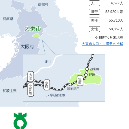
人口
114,577人
世帯
58,920世帯
男性
55,710人
女性
58,867人
令和8年6月末現在
大東市人口・世帯数の推移