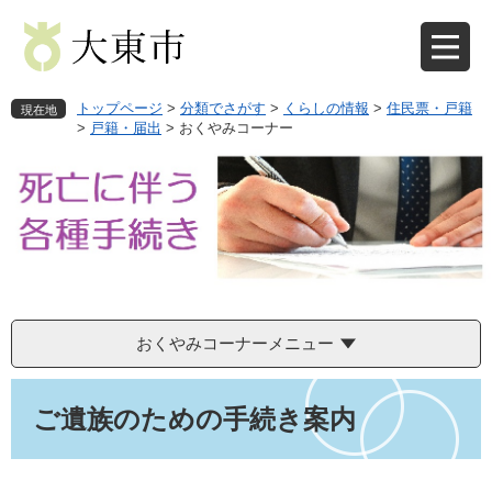
ペ
メ
ー
ニ
ジ
ュ
の
ー
先
を
トップページ
>
分類でさがす
>
くらしの情報
>
住民票・戸籍
現在地
頭
飛
>
戸籍・届出
>
おくやみコーナー
で
ば
す
し
。
て
本
文
へ
おくやみコーナーメニュー
本
文
ご遺族のための手続き案内