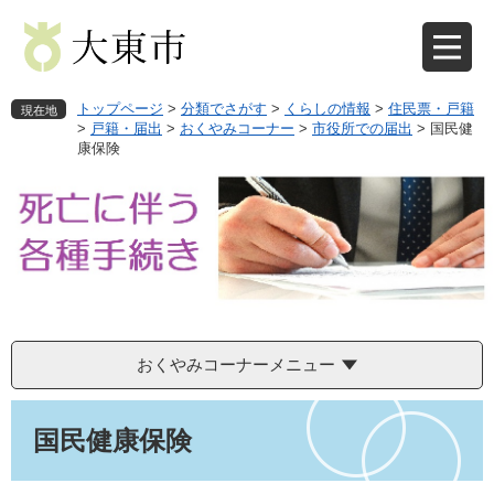
ペ
メ
ー
ニ
ジ
ュ
の
ー
先
を
トップページ
>
分類でさがす
>
くらしの情報
>
住民票・戸籍
現在地
頭
飛
>
戸籍・届出
>
おくやみコーナー
>
市役所での届出
>
国民健
康保険
で
ば
す
し
。
て
本
文
へ
おくやみコーナーメニュー
本
文
国民健康保険