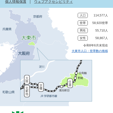
個人情報保護
ウェブアクセシビリティ
人口
114,577人
世帯
58,920世帯
男性
55,710人
女性
58,867人
令和8年6月末現在
大東市人口・世帯数の推移