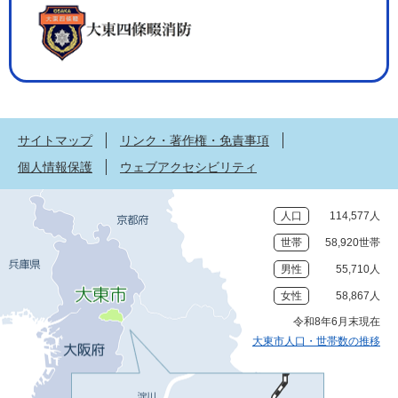
サイトマップ
リンク・著作権・免責事項
個人情報保護
ウェブアクセシビリティ
人口
114,577人
世帯
58,920世帯
男性
55,710人
女性
58,867人
令和8年6月末現在
大東市人口・世帯数の推移