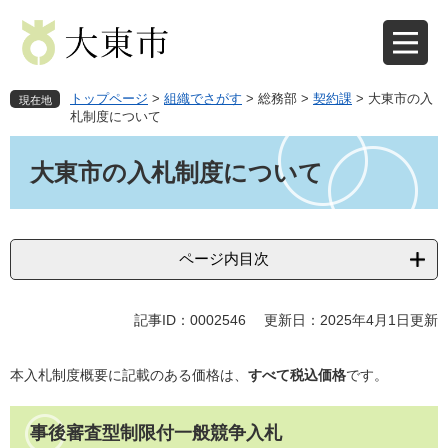
ペ
メ
ー
ニ
ジ
ュ
の
ー
先
を
トップページ
>
組織でさがす
>
総務部
>
契約課
>
大東市の入
現在地
頭
飛
札制度について
で
ば
本
す
し
文
大東市の入札制度について
。
て
本
文
へ
ページ内目次
記事ID：0002546
更新日：2025年4月1日更新
本入札制度概要に記載のある価格は、
すべて税込価格
です。
事後審査型制限付一般競争入札