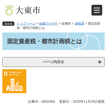
ペ
メ
ー
ニ
ジ
ュ
の
ー
先
を
トップページ
>
組織でさがす
>
総務部
>
課税課
>
固定資産
現在地
頭
飛
税・都市計画税とは
で
ば
本
す
し
文
固定資産税・都市計画税とは
。
て
本
文
へ
ページ内目次
記事ID：0002450
更新日：2020年11月25日更新