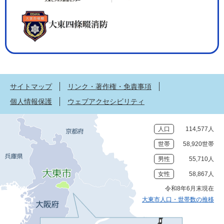
サイトマップ
リンク・著作権・免責事項
個人情報保護
ウェブアクセシビリティ
人口
114,577人
世帯
58,920世帯
男性
55,710人
女性
58,867人
令和8年6月末現在
大東市人口・世帯数の推移