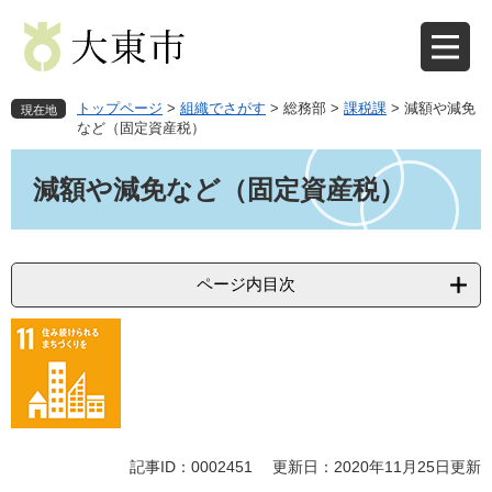
ペ
メ
ー
ニ
ジ
ュ
の
ー
先
を
トップページ
>
組織でさがす
>
総務部
>
課税課
>
減額や減免
現在地
頭
飛
など（固定資産税）
で
ば
本
す
し
文
減額や減免など（固定資産税）
。
て
本
文
へ
ページ内目次
記事ID：0002451
更新日：2020年11月25日更新