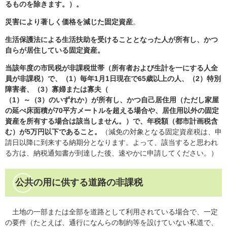
るものを除きます。）。
災害により著しく価格を減じた固定資産
。
生活保護法による生活扶助を受けることとなった人が所有し、かつ
自らが居住している固定資産。
当該年度の市民税が非課税世帯（所有者および生計を一にする人全
員が非課税）で、（
1）
毎年1月1日現在で65歳以上の人、（2）特別
障害者、（3）寡婦または寡夫（
（1）～（3）のいずれか）が所有し、かつ自己居住用（ただし家屋
の延べ床面積が70平方メートルを超える場合や、居住用以外の固定
資産を所有する場合は該当しません。）で、年税額（都市計画税含
む）が5万円以下であること。
（減免の対象となる固定資産税は、申
請日以降に到来する納期分となります。よって、該当すると思われ
る方は、納税通知書が到達した後、速やかに申請してください。）
公共の用に供する道路の非課税
土地の一部または全部を道路として利用されている場合で、一定
の要件（たとえば、通行になんらの制約等を設けていない私道で、