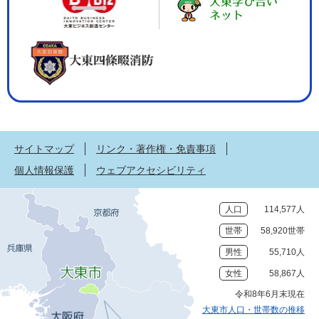
サイトマップ
リンク・著作権・免責事項
個人情報保護
ウェブアクセシビリティ
人口
114,577人
世帯
58,920世帯
男性
55,710人
女性
58,867人
令和8年6月末現在
大東市人口・世帯数の推移