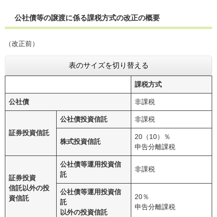
公社債等の譲渡に係る課税方式の改正の概要
（改正前）
表のサイズを切り替える
課税方式
公社債
非課税
公社債投資信託
非課税
証券投資信託
20（10）％
株式投資信託
申告分離課税
公社債等運用投資信
非課税
託
証券投資
信託以外の投
公社債等運用投資信
20％
資信託
託
申告分離課税
以外の投資信託