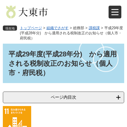
ペ
メ
ー
ニ
ジ
ュ
の
ー
先
を
トップページ
>
組織でさがす
>
総務部
>
課税課
>
平成29年度
現在地
頭
飛
(平成28年分) から適用される税制改正のお知らせ（個人市・
府民税）
で
ば
す
し
本
。
て
文
平成29年度(平成28年分) から適用
本
される税制改正のお知らせ（個人
文
へ
市・府民税）
ページ内目次