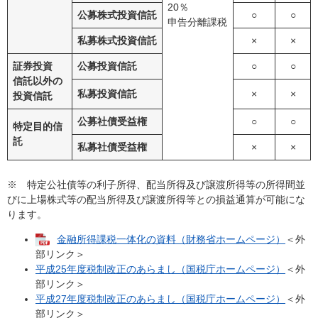
20％
公募株式投資信託
○
○
申告分離課税
私募株式投資信託
×
×
証券投資
公募投資信託
○
○
信託以外の
私募投資信託
×
×
投資信託
公募社債受益権
○
○
特定目的信
託
私募社債受益権
×
×
※ 特定公社債等の利子所得、配当所得及び譲渡所得等の所得間並
びに上場株式等の配当所得及び譲渡所得等との損益通算が可能にな
ります。
金融所得課税一体化の資料（財務省ホームページ）
＜外
部リンク＞
平成25年度税制改正のあらまし（国税庁ホームページ）
＜外
部リンク＞
平成27年度税制改正のあらまし（国税庁ホームページ）
＜外
部リンク＞