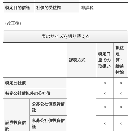
特定目的信託
社債的受益権
非課税
（改正後）
表のサイズを切り替える
損益
特定口
通
課税方式
座での
算・
取扱い
繰越
控除
特定公社債
○
○
特定公社債以外の公社債
×
×
公募公社債投資信
○
○
託
私募公社債投資信
証券投資信
×
×
託
託