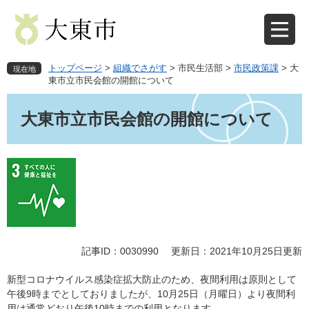
ペ
メ
ー
ニ
ジ
ュ
の
ー
先
を
トップページ
>
組織でさがす
>
市民生活部
>
市民政策課
>
大
現在地
頭
飛
東市立市民会館の開館について
で
ば
本
す
し
文
大東市立市民会館の開館について
。
て
本
文
へ
記事ID：0030990
更新日：2021年10月25日更新
新型コロナウイルス感染症拡大防止のため、夜間利用は原則として
午後9時までとしておりましたが、10月25日（月曜日）より夜間利
用は通常どおり午後10時までの利用となります。