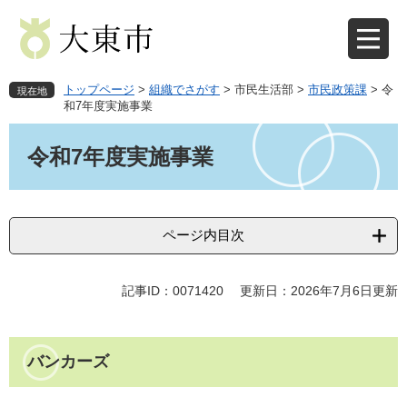
ペ
メ
ー
ニ
ジ
ュ
の
ー
先
を
トップページ
>
組織でさがす
>
市民生活部
>
市民政策課
>
令
現在地
頭
飛
和7年度実施事業
で
ば
本
す
し
文
令和7年度実施事業
。
て
本
文
へ
ページ内目次
記事ID：0071420
更新日：2026年7月6日更新
バンカーズ