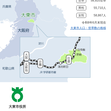
世帯
58,920世帯
男性
55,710人
女性
58,867人
令和8年6月末現在
大東市人口・世帯数の推移
大東市役所