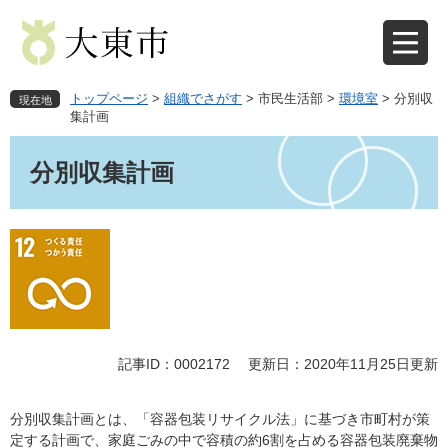
ペ
メ
ー
ニ
ジ
ュ
の
ー
先
を
トップページ
>
組織でさがす
>
市民生活部
>
環境室
>
分別収
現在地
頭
飛
集計画
で
ば
本
す
し
文
分別収集計画
。
て
本
文
へ
記事ID：0002172
更新日：2020年11月25日更新
分別収集計画とは、「容器包装リサイクル法」に基づき市町村が策
定する計画で、家庭ごみの中で容積の約6割を占める容器包装廃棄物