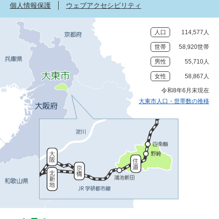
個人情報保護
ウェブアクセシビリティ
人口
114,577人
世帯
58,920世帯
男性
55,710人
女性
58,867人
令和8年6月末現在
大東市人口・世帯数の推移