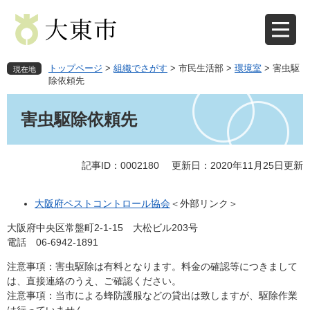
ペ
メ
ー
ニ
ジ
ュ
の
ー
先
を
トップページ
>
組織でさがす
>
市民生活部
>
環境室
>
害虫駆
現在地
頭
飛
除依頼先
で
ば
本
す
し
文
害虫駆除依頼先
。
て
本
文
記事ID：0002180
更新日：2020年11月25日更新
へ
大阪府ペストコントロール協会
＜外部リンク＞
大阪府中央区常盤町2-1-15 大松ビル203号
電話 06-6942-1891
注意事項：害虫駆除は有料となります。料金の確認等につきまして
は、直接連絡のうえ、ご確認ください。
注意事項：当市による蜂防護服などの貸出は致しますが、駆除作業