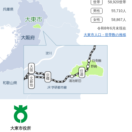
世帯
58,920世帯
男性
55,710人
女性
58,867人
令和8年6月末現在
大東市人口・世帯数の推移
大東市役所