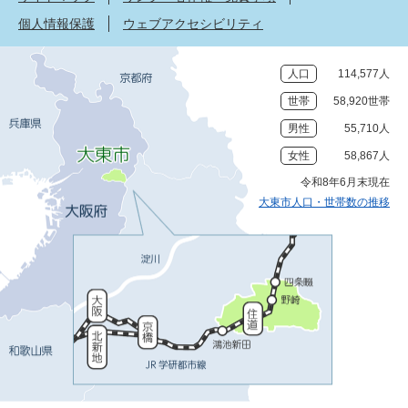
個人情報保護
ウェブアクセシビリティ
人口
114,577人
世帯
58,920世帯
男性
55,710人
女性
58,867人
令和8年6月末現在
大東市人口・世帯数の推移