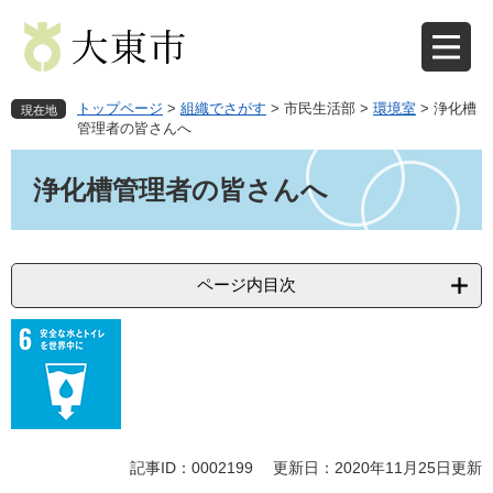
ペ
メ
ー
ニ
ジ
ュ
の
ー
先
を
トップページ
>
組織でさがす
>
市民生活部
>
環境室
>
浄化槽
現在地
頭
飛
管理者の皆さんへ
で
ば
本
す
し
文
浄化槽管理者の皆さんへ
。
て
本
文
へ
ページ内目次
記事ID：0002199
更新日：2020年11月25日更新