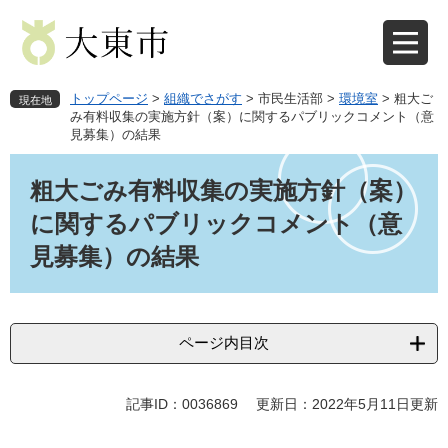
ペ
メ
ー
ニ
ジ
ュ
の
ー
先
を
トップページ
>
組織でさがす
>
市民生活部
>
環境室
>
粗大ご
現在地
頭
飛
み有料収集の実施方針（案）に関するパブリックコメント（意
見募集）の結果
で
ば
す
し
本
。
て
文
粗大ごみ有料収集の実施方針（案）
本
に関するパブリックコメント（意
文
へ
見募集）の結果
ページ内目次
記事ID：0036869
更新日：2022年5月11日更新