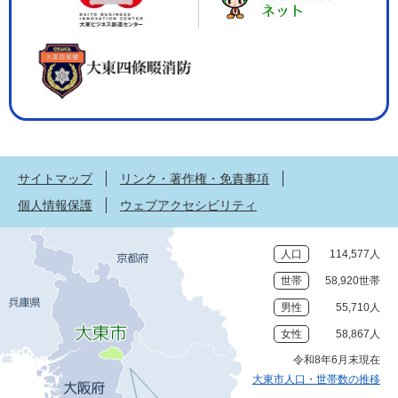
サイトマップ
リンク・著作権・免責事項
個人情報保護
ウェブアクセシビリティ
人口
114,577人
世帯
58,920世帯
男性
55,710人
女性
58,867人
令和8年6月末現在
大東市人口・世帯数の推移