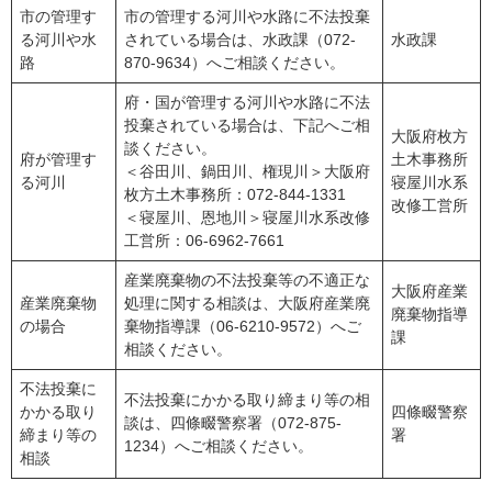
市の管理す
市の管理する河川や水路に不法投棄
る河川や水
されている場合は、水政課（072-
水政課
路
870-9634）へご相談ください。
府・国が管理する河川や水路に不法
投棄されている場合は、下記へご相
大阪府枚方
談ください。
府が管理す
土木事務所
＜谷田川、鍋田川、権現川＞大阪府
る河川
寝屋川水系
枚方土木事務所：072-844-1331
改修工営所
＜寝屋川、恩地川＞寝屋川水系改修
工営所：06-6962-7661
産業廃棄物の不法投棄等の不適正な
大阪府産業
産業廃棄物
処理に関する相談は、大阪府産業廃
廃棄物指導
の場合
棄物指導課（06-6210-9572）へご
課
相談ください。
不法投棄に
不法投棄にかかる取り締まり等の相
かかる取り
四條畷警察
談は、四條畷警察署（072-875-
締まり等の
署
1234）へご相談ください。
相談