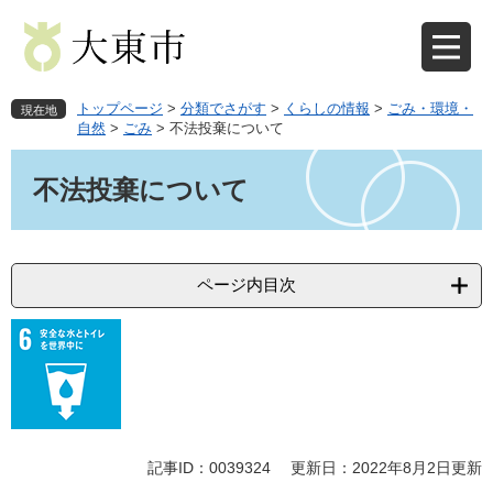
ペ
メ
ー
ニ
ジ
ュ
の
ー
先
を
トップページ
>
分類でさがす
>
くらしの情報
>
ごみ・環境・
現在地
頭
飛
自然
>
ごみ
>
不法投棄について
で
ば
本
す
し
文
不法投棄について
。
て
本
文
へ
ページ内目次
記事ID：0039324
更新日：2022年8月2日更新