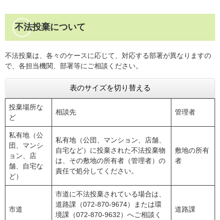
不法投棄について
不法投棄は、各々のケースに応じて、対応する部署が異なりますの
で、各担当機関、部署等にご相談ください。
表のサイズを切り替える
投棄場所な
相談先
管理者
ど
私有地（公
私有地（公団、マンション、店舗、
団、マンシ
自宅など）に投棄された不法投棄物
敷地の所有
ョン、店
は、その敷地の所有者（管理者）の
者
舗、自宅な
責任で処分してください。
ど）
市道に不法投棄されている場合は、
道路課（072-870-9674）または環
市道
道路課
境課（072-870-9632）へご相談く