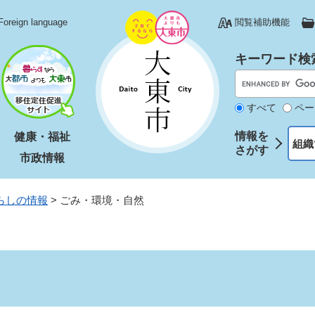
Foreign language
閲覧補助機能
キーワード検
すべて
ペー
情報を
健康・福祉
組織
さがす
市政情報
らしの情報
>
ごみ・環境・自然