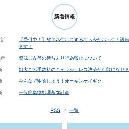
新着情報
更新
【受付中！】省エネ住宅にするなら今がおトク！設
ます！
更新
資源ごみ等の持ち去り行為禁止について
新
粗大ごみ手数料のキャッシュレス決済が可能になり
新
みんなで駆除しよう！オオキンケイギク
新
一般廃棄物処理基本計画
RSS
一覧