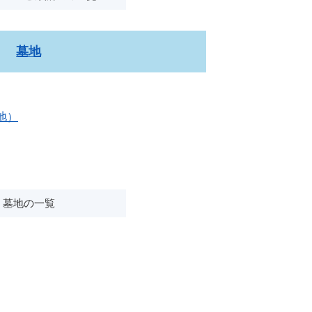
墓地
地）
墓地の一覧