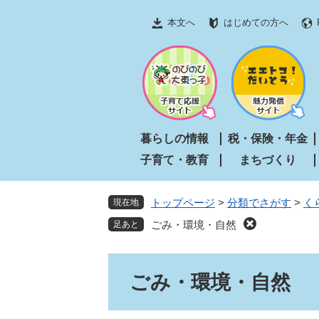
ペ
メ
本文へ
はじめての方へ
ー
ニ
ジ
ュ
の
ー
先
を
頭
飛
で
ば
す
し
暮らしの情報
税・保険・年金
。
て
子育て・教育
まちづくり
本
文
へ
トップページ
>
分類でさがす
>
く
現在地
ごみ・環境・自然
本
ごみ・環境・自然
文