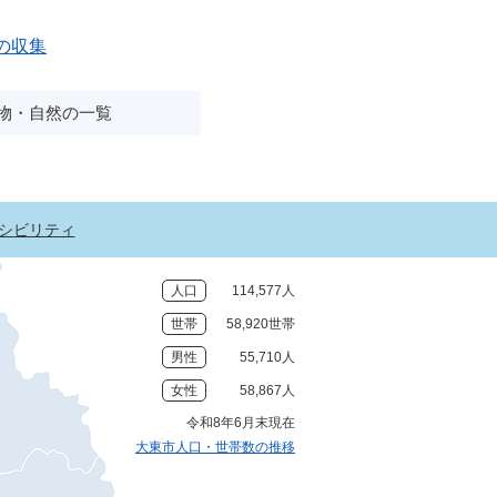
の収集
物・自然の一覧
シビリティ
人口
114,577人
世帯
58,920世帯
男性
55,710人
女性
58,867人
令和8年6月末現在
大東市人口・世帯数の推移