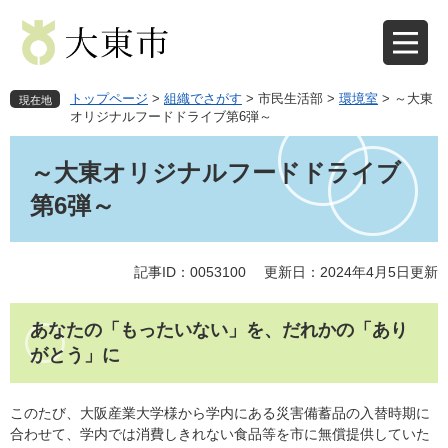
ペ
メ
ー
ニ
ジ
ュ
の
ー
先
を
トップページ
>
組織でさがす
>
市民生活部
>
環境室
>
～大東
現在地
頭
飛
オリジナルフードドライブ第6弾～
で
ば
本
す
し
文
～大東オリジナルフードドライブ
。
て
本
第6弾～
文
へ
記事ID：0053100
更新日：2024年4月5日更新
あなたの「もったいない」を、だれかの「あり
がとう」に
このたび、大阪産業大学様から学内にある災害備蓄品の入替時期に
合わせて、学内では消費しきれない食品等を市に無償提供していた