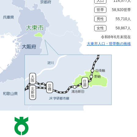
人口
114,577人
世帯
58,920世帯
男性
55,710人
女性
58,867人
令和8年6月末現在
大東市人口・世帯数の推移