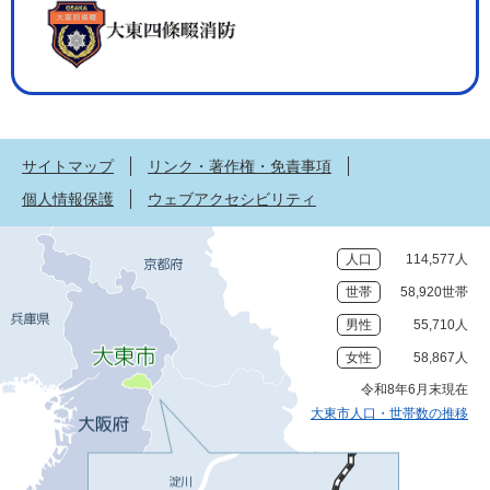
サイトマップ
リンク・著作権・免責事項
個人情報保護
ウェブアクセシビリティ
人口
114,577人
世帯
58,920世帯
男性
55,710人
女性
58,867人
令和8年6月末現在
大東市人口・世帯数の推移