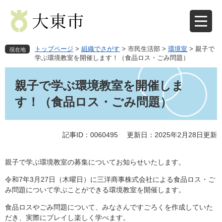
ペ
メ
ー
ニ
ジ
ュ
の
ー
先
を
トップページ
>
組織でさがす
>
市民生活部
>
環境室
>
親子で
現在地
頭
飛
学ぶ環境教室を開催します！（食品ロス・ごみ問題）
で
ば
本
す
し
文
親子で学ぶ環境教室を開催しま
。
て
本
す！（食品ロス・ごみ問題）
文
へ
記事ID：0060495
更新日：2025年2月28日更新
親子で学ぶ環境教室の募集についてお知らせいたします。
令和7年3月27日（木曜日）に三洋商事株式会社による食品ロス・ご
み問題について学ぶことができる環境教室を開催します。
食品ロスやごみ問題について、みなさんですごろくを作成していた
だき、実際にプレイし楽しく学べます。