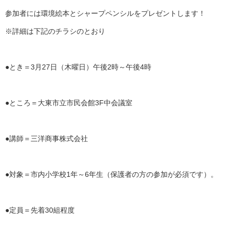
参加者には環境絵本とシャープペンシルをプレゼントします！
※詳細は下記のチラシのとおり
●とき＝3月27日（木曜日）午後2時～午後4時
●ところ＝大東市立市民会館3F中会議室
●講師＝三洋商事株式会社
●対象＝市内小学校1年～6年生（保護者の方の参加が必須です）。
●定員＝先着30組程度